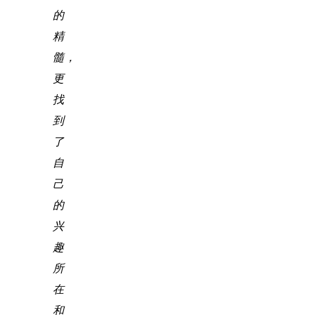
的
精
髓，
更
找
到
了
自
己
的
兴
趣
所
在
和