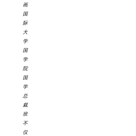
画
国
际
大
学
国
学
院
国
学
总
裁
班
不
仅