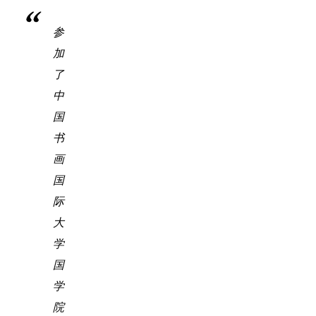
参
加
了
中
国
书
画
国
际
大
学
国
学
院