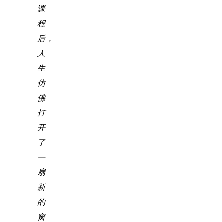
课
程
后，
人
生
仿
佛
打
开
了
一
扇
新
的
窗