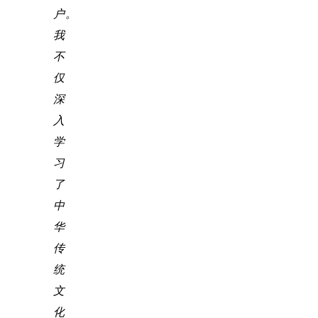
户。
我
不
仅
深
入
学
习
了
中
华
传
统
文
化